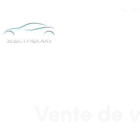
02 
Vente de v