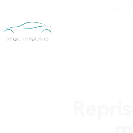
02 
Repris
m