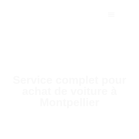
Nos occasions
Recherche personnalisée
À propos de nous
Service complet pour
achat de voiture à
Montpellier