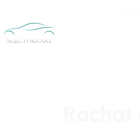
02 
Rachat 