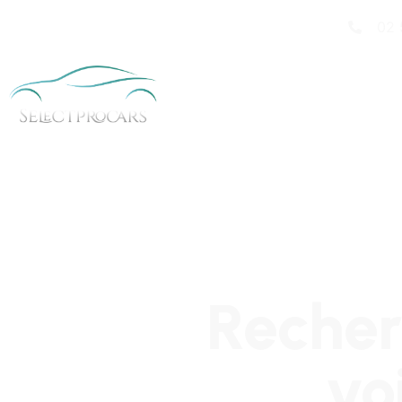
02 
Recher
vo